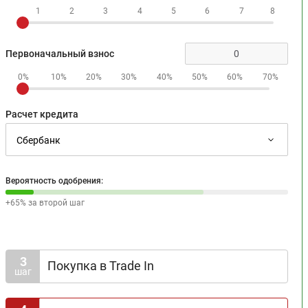
1
2
3
4
5
6
7
8
Первоначальный взнос
0%
10%
20%
30%
40%
50%
60%
70%
Расчет кредита
Вероятность одобрения:
+65% за второй шаг
3
Покупка в Trade In
шаг